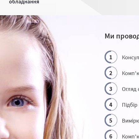
обладнання
Ми провод
1
Консул
2
Комп’ю
3
Огляд 
4
Підбір
5
Вимірю
6
Комп’ю