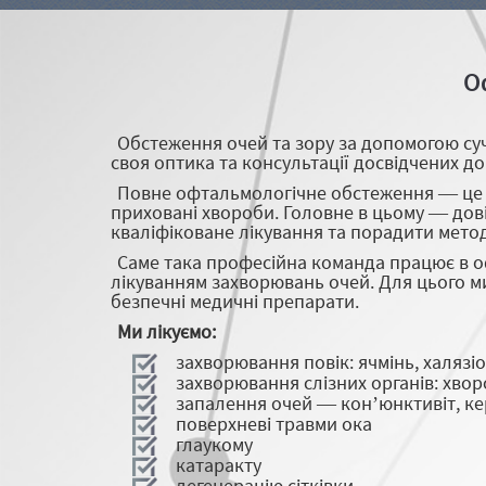
О
Обстеження очей та зору за допомогою суч
своя оптика та консультації досвідчених до
Повне офтальмологічне обстеження — це не
приховані хвороби. Головне в цьому — дові
кваліфіковане лікування та порадити мето
Саме така професійна команда працює в оф
лікуванням захворювань очей. Для цього ми
безпечні медичні препарати.
Ми лікуємо:
захворювання повік: ячмінь, халязі
захворювання слізних органів: хворо
запалення очей — кон’юнктивіт, кер
поверхневі травми ока
глаукому
катаракту
дегенерацію сітківки