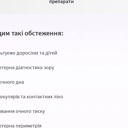
препарати
им такі обстеження:
ьтуємо дорослих та дітей
терна діагностика зору
очного дна
 окулярів та контактних лінз
вання очного тиску
терна периметрія