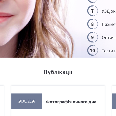
7
УЗД ок
8
Пахіме
9
Оптичн
10
Тести 
Публікації
Фотографія очного дна
20.01.2026