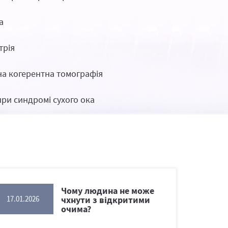
а
трія
а когерентна томографія
при синдромі сухого ока
Чому людина не може
чхнути з відкритими
17.01.2026
очима?