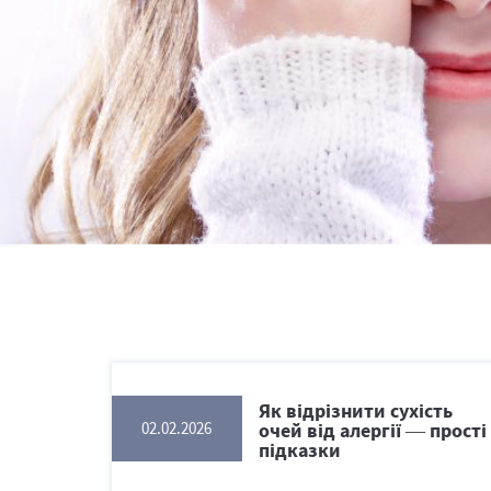
Як відрізнити сухість
очей від алергії — прості
02.02.2026
підказки