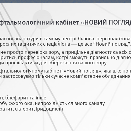
фтальмологічний кабінет «НОВИЙ ПОГЛЯ
асної апаратури в самому центрі Львова, персоналізован
рослих та дитячих спеціалістів — це все “Новий погляд”
 просто перевірка зору, а прицільна діагностика всіх с
ритись професіоналам, котрі зможуть правильно діагнос
ди профілактики для збереження вашого зору.
тальмологічному кабінеті «Новий погляд», яка вже пон
 застосовуємо тільки сучасне комп’ютерне обладнання, 
он, блефарит та інше
бу сухого ока, непрохідність слізного каналу
атит, склерит, іридоцикліт