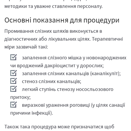
методики та уважне ставлення персоналу.
Основні показання для процедури
Промивання слізних шляхів виконується в
діагностичних або лікувальних цілях. Терапевтичні
міри зазвичай такі:
запалення слізного мішка у новонароджених
чи вроджений дакріоцистит у дорослих;
запалення слізних канальців (каналікуліт);
стеноз слізних канальців;
легкий ступінь стенозу нососльозового
притоку;
виразкові ураження роговиці (у цілях санації
причини інфекції).
Також така процедура може призначатися щоб