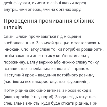
дезінфікувати, очистити слізні шляхи перед
внутрішніми операціями на органах зору.
Проведення промивання слізних
шляхів
Слізні шляхи промиваються під місцевим
знеболюванням. Зазвичай для цього застосовують
іннокаін. Спочатку слізні точки потрібно розширити,
потім закапати анестетик у кон’юнктивальну
порожнину. Далі у верхню або нижню слізну точку
вставляється спеціальна канюля зі шприцом.
Наступний крок – введення потрібного розчину
(частіше за все використовується фурацилін).
Потім рідина спокійно витікає із носових ходів
(якщо прохідність у нормі). Заздалегідь готується
спеціальна ємність, куди буде стікати рідина. При